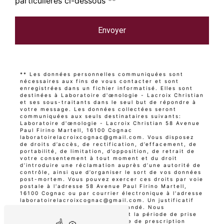
particulières ci-dessous **
Envoyer
** Les données personnelles communiquées sont
nécessaires aux fins de vous contacter et sont
enregistrées dans un fichier informatisé. Elles sont
destinées à Laboratoire d'œnologie - Lacroix Christian
et ses sous-traitants dans le seul but de répondre à
votre message. Les données collectées seront
communiquées aux seuls destinataires suivants:
Laboratoire d'œnologie - Lacroix Christian 58 Avenue
Paul Firino Martell, 16100 Cognac
laboratoirelacroixcognac@gmail.com. Vous disposez
de droits d’accès, de rectification, d’effacement, de
portabilité, de limitation, d’opposition, de retrait de
votre consentement à tout moment et du droit
d’introduire une réclamation auprès d’une autorité de
contrôle, ainsi que d’organiser le sort de vos données
post-mortem. Vous pouvez exercer ces droits par voie
postale à l'adresse 58 Avenue Paul Firino Martell,
16100 Cognac ou par courrier électronique à l'adresse
laboratoirelacroixcognac@gmail.com. Un justificatif
d'identité pourra vous être demandé. Nous
conservons vos données pendant la période de prise
de contact puis pendant la durée de prescription